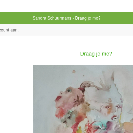
Sandra Schuurmans
Draag je me?
count aan
.
Draag je me?