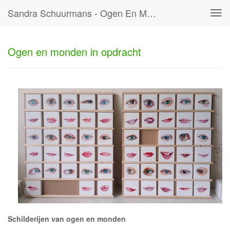
Sandra Schuurmans - Ogen En Monden In Opdracht
Tog
navi
Ogen en monden in opdracht
Schilderijen van ogen en monden