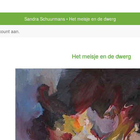
Sandra Schuurmans
Het meisje en de dwerg
count aan
.
Het meisje en de dwerg