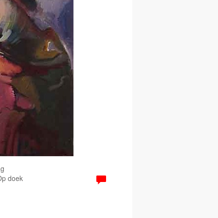
ag
 Op doek