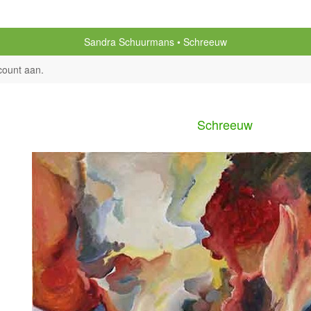
Sandra Schuurmans
Schreeuw
count aan
.
Schreeuw